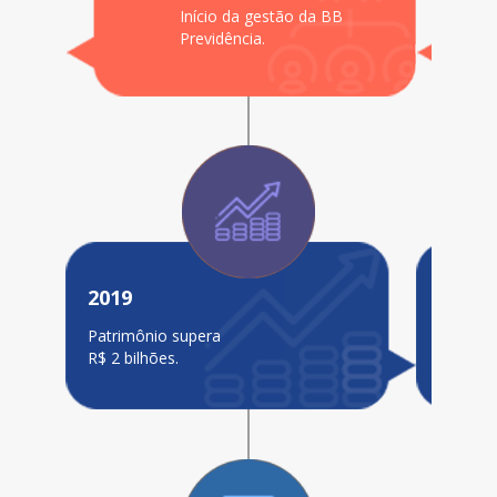
Início da gestão da BB
Previdência.
2019
Patrimônio supera
R$ 2 bilhões.