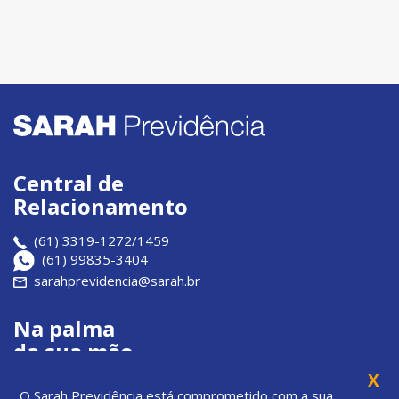
Central de
Relacionamento
(61) 3319-1272/1459
(61) 99835-3404
sarahprevidencia@sarah.br
Na palma
da sua mão
X
Veja no passo a passo
O Sarah Previdência está comprometido com a sua