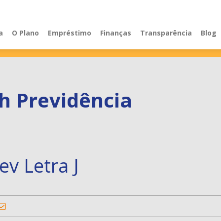
a
O Plano
Empréstimo
Finanças
Transparência
Blog
h Previdência
ev Letra J