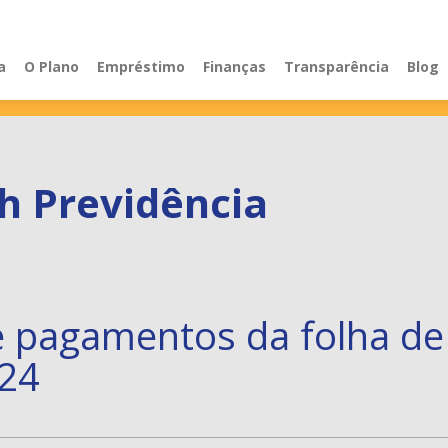
a
O Plano
Empréstimo
Finanças
Transparência
Blog
h Previdência
e pagamentos da folha de
024