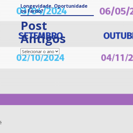
Longevidade, Oportunidade
ou Fardo?
Post
Antigos
Posts
Antigos
é