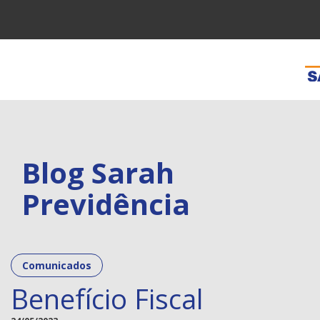
Pular para o conteúdo
Comun
Blog Sarah
Previdência
Comunicados
Benefício Fiscal